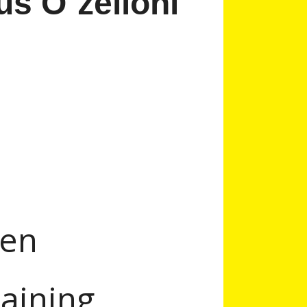
us O`zelloni"
den
aining